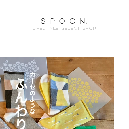
s p o o n.
Lifestyle select shop